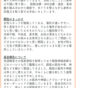
様々な体の不調がでてきます。当院ではこうした身体
の不調に寄り添い、 経絡治療・IMS治療・温灸・美容
鍼を組み合わせた施術で、めぐりを整えながら身体の
回復力を取り戻すお手伝いをしています。
開院のきっかけ
女性スタッフが施術してくれる、場所が通いやすい、
体と美容をケアしてくれる、そんな場所があればいい
なと思い描いたものをかたちにした鍼灸院です。
月経不順、不妊症、更年期、女性の薄毛などなかなか
言いづらいお悩みも女性同士なら安心してご相談いた
だけるのではないかと思い開院しました。女性が明る
く元気で笑顔な毎日に
、癒しのひとときを過ごせる場
所にしていきたいです。
美容鍼灸について
言語聴覚士の国家資格を取得しており顔面神経麻痺な
どのリハビリも行う職種なので、顔面の筋肉や骨、神
経などを細かく勉強してきました。顔面の筋肉や神経
は体と少し異なるため、やみくもに鍼を刺したり通電
させることはおすすめしません。
お悩みに応じてどこの筋肉や神経にアプローチするか
をオーダーメイドで施術していきます。美容目的だけ
でなく、噛みしめや眼精疲労などにも効果がありま
す。
ゆきしろ鍼灸院 STAFF